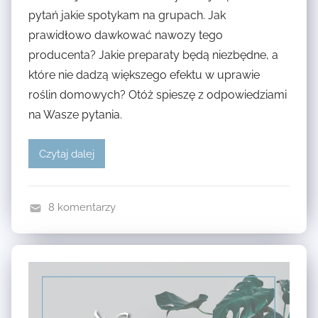
E
pytań jakie spotykam na grupach. Jak
Z
N
prawidłowo dawkować nawozy tego
Y
I
N
producenta? Jakie preparaty będą niezbędne, a
E
A
które nie dadzą większego efektu w uprawie
,
K
roślin domowych? Otóż spieszę z odpowiedziami
N
W
na Wasze pytania.
A
I
W
T
Czytaj dalej
O
N
Z
I
Y
E
8 komentarzy
N
N
I
A
I
N
W
E
N
Z
,
E
R
N
D
O
A