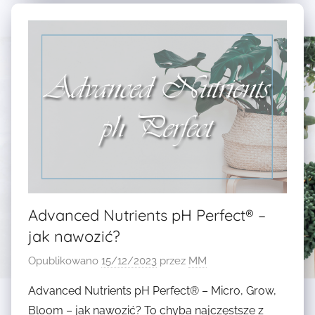
T
A
K
W
I
O
,
Z
N
Y
A
I
W
D
O
O
Z
D
Y
A
N
T
A
K
Advanced Nutrients pH Perfect® –
K
I
jak nawozić?
W
,
I
N
Opublikowano
15/12/2023
przez
MM
T
A
Advanced Nutrients pH Perfect® – Micro, Grow,
N
W
Bloom – jak nawozić? To chyba najczęstsze z
I
O