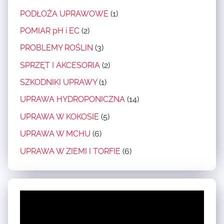
N
O
N
R
A
PODŁOŻA UPRAWOWE
(1)
S
I
A
T
POMIAR pH i EC
(2)
E
W
,
,
PROBLEMY ROŚLIN
(3)
A
U
N
W
SPRZĘT I AKCESORIA
(2)
P
A
Z
SZKODNIKI UPRAWY
(1)
R
W
I
A
O
UPRAWA HYDROPONICZNA
(14)
E
W
Z
M
UPRAWA W KOKOSIE
(5)
A
Y
I
UPRAWA W MCHU
(6)
H
N
I
Y
A
UPRAWA W ZIEMI I TORFIE
(6)
T
D
W
O
R
Z
R
O
R
F
P
O
I
O
S
E