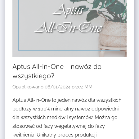
Y
N
A
K
W
I
T
N
Aptus All-in-One – nawóz do
I
wszystkiego?
E
N
Opublikowano
06/01/2024
przez
MM
I
Aptus All-in-One to jeden nawóz dla wszystkich
E
podłoży w 100% mineralny nawóz odpowiedni
,
dla wszystkich mediów i systemów. Można go
N
stosować od fazy wegetatywnej do fazy
A
W
kwitnienia. Unikalny proces produkcji