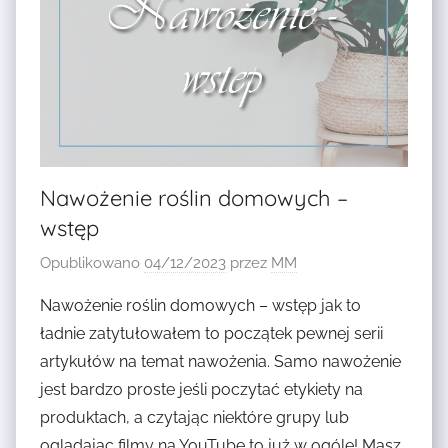
O
S
W
D
T
O
A
,
Z
T
U
Y
K
P
N
I
R
A
,
A
W
N
Nawożenie roślin domowych –
W
Z
A
wstęp
A
R
W
H
O
O
Opublikowano
04/12/2023
przez
MM
Y
S
Z
D
T
Nawożenie roślin domowych – wstęp jak to
Y
R
,
ładnie zatytułowałem to początek pewnej serii
I
O
P
artykułów na temat nawożenia. Samo nawożenie
D
P
O
jest bardzo proste jeśli poczytać etykiety na
O
O
D
D
produktach, a czytając niektóre grupy lub
N
Ł
A
oglądając filmy na YouTube to już w ogóle! Masz