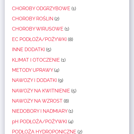
S
U
I
Y
CHOROBY ODGRZYBOWE
(1)
I
P
E
,
E
R
CHOROBY ROŚLIN
(2)
N
N
,
A
I
CHOROBY WIRUSOWE
(1)
A
U
W
E
W
EC PODŁOŻA/POŻYWKI
(8)
P
A
,
O
R
H
INNE DODATKI
(5)
N
Z
A
Y
A
KLIMAT I OTOCZENIE
(1)
Y
W
D
W
N
METODY UPRAWY
(4)
A
R
O
A
W
O
NAWOZY I DODATKI
(9)
Z
K
M
P
Y
NAWOZY NA KWITNIENIE
(5)
W
C
O
N
I
NAWOZY NA WZROST
(8)
H
N
A
T
U
I
NIEDOBORY I NADMIARY
(1)
W
N
,
C
Z
pH PODŁOŻA/POŻYWKI
(4)
I
U
Z
R
E
PODŁOŻA HYDROPONICZNE
(2)
P