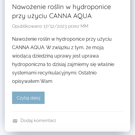
A
Ż
Nawożenie roślin w hydroponice
H
Y
przy użyciu CANNA AQUA
Y
W
D
K
Opublikowano
17/12/2023
przez
MM
R
I
Nawożenie roślin w hydroponice przy użyciu
O
,
CANNA AQUA. W związku z tym, że moją
P
N
wiodącą dziedziną uprawy jest uprawa
O
A
N
hydroponiczna to dzisiaj zajmiemy się właśnie
W
I
O
systemami recyrkulacyjnymi. Ostatnio
C
Z
opisywałem Wam
Z
Y
N
I
Czytaj dalej
A
D
O
D
Dodaj komentarz
A
N